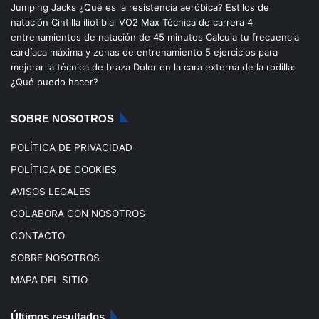
Jumping Jacks
¿Qué es la resistencia aeróbica?
Estilos de
b
u
a
o
natación
Cintilla iliotibial
VO2 Max
Técnica de carrera
4
entrenamientos de natación de 45 minutos
Calcula tu frecuencia
o
b
g
k
cardíaca máxima y zonas de entrenamiento
5 ejercicios para
mejorar la técnica de braza
Dolor en la cara externa de la rodilla:
o
e
r
¿Qué puedo hacer?
k
a
SOBRE NOSOTROS
m
POLÍTICA DE PRIVACIDAD
POLÍTICA DE COOKIES
AVISOS LEGALES
COLABORA CON NOSOTROS
CONTACTO
SOBRE NOSOTROS
MAPA DEL SITIO
Últimos resultados