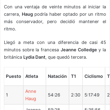
Con una ventaja de veinte minutos al iniciar la
carrera,
Haug
podría haber optado por un ritmo
más conservador, pero decidió mantener el
ritmo.
Llegó a meta con una diferencia de casi 45
minutos sobre la francesa
Jeanne Colledge
y la
británica
Lydia Dant
, que quedó tercera.
Puesto
Atleta
Natación
T1
Ciclismo
T
Anne
1
54:26
2:30
5:17:49
2
Haug
Jeanne
59:28
5:35:56