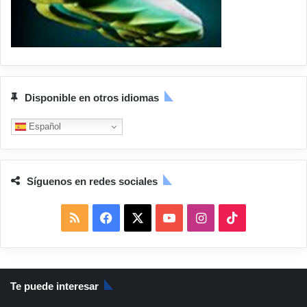
Disponible en otros idiomas
Español
Síguenos en redes sociales
R
F
X
Y
I
T
S
a
o
n
i
S
c
u
s
k
Te puede interesar
e
T
t
T