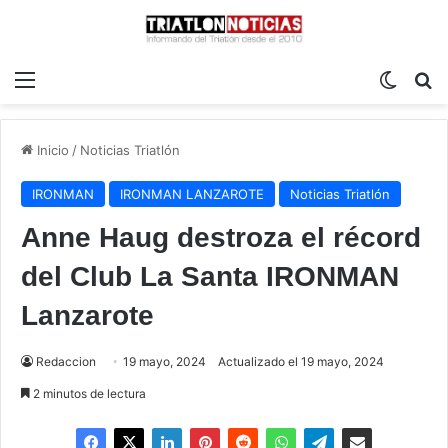
Menú
Switch
B
Inicio
/
Noticias Triatlón
IRONMAN
IRONMAN LANZAROTE
Noticias Triatlón
Anne Haug destroza el récord
del Club La Santa IRONMAN
Lanzarote
Redaccion
19 mayo, 2024
Actualizado el 19 mayo, 2024
2 minutos de lectura