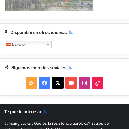
Disponible en otros idiomas
Español
Síguenos en redes sociales
R
F
X
Y
I
T
S
a
o
n
i
S
c
u
s
k
Te puede interesar
e
T
t
T
Jumping Jacks
¿Qué es la resistencia aeróbica?
Estilos de
b
u
a
o