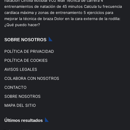
natación
Cintilla iliotibial
VO2 Max
Técnica de carrera
4
entrenamientos de natación de 45 minutos
Calcula tu frecuencia
o
b
g
k
cardíaca máxima y zonas de entrenamiento
5 ejercicios para
mejorar la técnica de braza
Dolor en la cara externa de la rodilla:
o
e
r
¿Qué puedo hacer?
k
a
SOBRE NOSOTROS
m
POLÍTICA DE PRIVACIDAD
POLÍTICA DE COOKIES
AVISOS LEGALES
COLABORA CON NOSOTROS
CONTACTO
SOBRE NOSOTROS
MAPA DEL SITIO
Últimos resultados