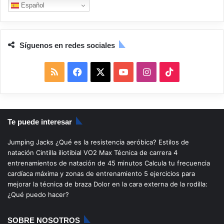
Español
Síguenos en redes sociales
R
F
X
Y
I
T
S
a
o
n
i
S
c
u
s
k
Te puede interesar
e
T
t
T
Jumping Jacks
¿Qué es la resistencia aeróbica?
Estilos de
b
u
a
o
natación
Cintilla iliotibial
VO2 Max
Técnica de carrera
4
entrenamientos de natación de 45 minutos
Calcula tu frecuencia
o
b
g
k
cardíaca máxima y zonas de entrenamiento
5 ejercicios para
mejorar la técnica de braza
Dolor en la cara externa de la rodilla:
o
e
r
¿Qué puedo hacer?
k
a
SOBRE NOSOTROS