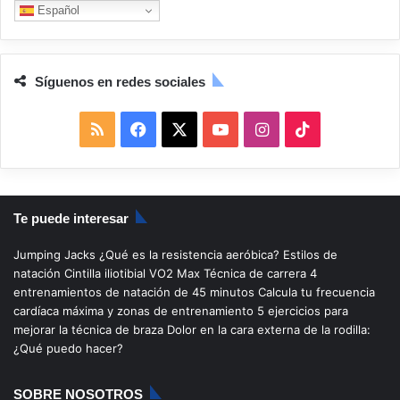
Español
Síguenos en redes sociales
R
F
X
Y
I
T
S
a
o
n
i
S
c
u
s
k
Te puede interesar
e
T
t
T
Jumping Jacks
¿Qué es la resistencia aeróbica?
Estilos de
b
u
a
o
natación
Cintilla iliotibial
VO2 Max
Técnica de carrera
4
entrenamientos de natación de 45 minutos
Calcula tu frecuencia
o
b
g
k
cardíaca máxima y zonas de entrenamiento
5 ejercicios para
mejorar la técnica de braza
Dolor en la cara externa de la rodilla:
o
e
r
¿Qué puedo hacer?
k
a
SOBRE NOSOTROS