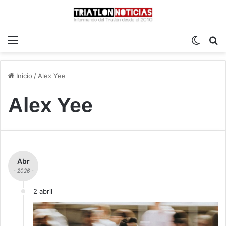
Menú
Switch
B
Inicio
/
Alex Yee
Alex Yee
Abr
- 2026 -
2 abril