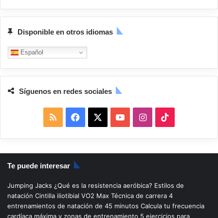
Disponible en otros idiomas
Español
Síguenos en redes sociales
R
F
X
Y
I
T
S
a
o
n
i
S
c
u
s
k
Te puede interesar
e
T
t
T
Jumping Jacks
¿Qué es la resistencia aeróbica?
Estilos de
b
u
a
o
natación
Cintilla iliotibial
VO2 Max
Técnica de carrera
4
entrenamientos de natación de 45 minutos
Calcula tu frecuencia
o
b
g
k
cardíaca máxima y zonas de entrenamiento
5 ejercicios para