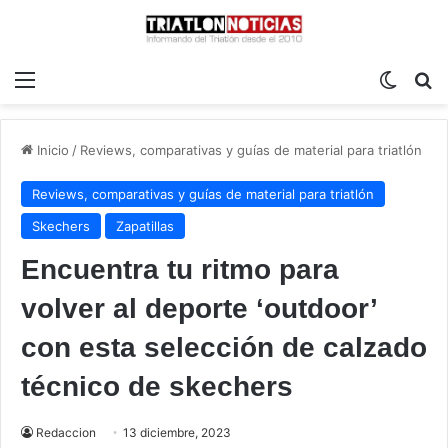
Menú
Switch
B
Inicio
/
Reviews, comparativas y guías de material para triatlón
Reviews, comparativas y guías de material para triatlón
Skechers
Zapatillas
Encuentra tu ritmo para
volver al deporte ‘outdoor’
con esta selección de calzado
técnico de skechers
Redaccion
13 diciembre, 2023