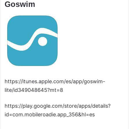
Goswim
https://itunes.apple.com/es/app/goswim-
lite/id349048645?mt=8
https://play.google.com/store/apps/details?
id=com.mobileroadie.app_356&hl=es