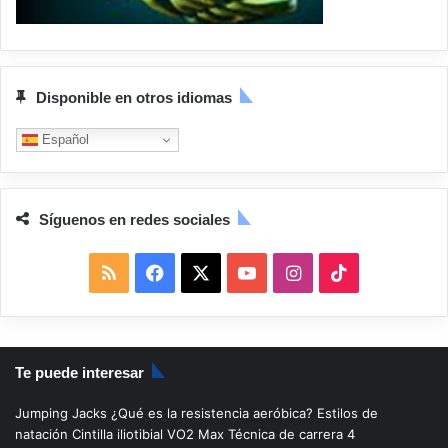
Disponible en otros idiomas
Español
Síguenos en redes sociales
R
F
X
Y
I
T
S
a
o
n
i
S
c
u
s
k
Te puede interesar
e
T
t
T
Jumping Jacks
¿Qué es la resistencia aeróbica?
Estilos de
b
u
a
o
natación
Cintilla iliotibial
VO2 Max
Técnica de carrera
4