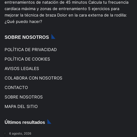
entrenamientos de natación de 45 minutos
Calcula tu frecuencia
o
b
g
k
cardíaca máxima y zonas de entrenamiento
5 ejercicios para
mejorar la técnica de braza
Dolor en la cara externa de la rodilla:
o
e
r
¿Qué puedo hacer?
k
a
SOBRE NOSOTROS
m
POLÍTICA DE PRIVACIDAD
POLÍTICA DE COOKIES
AVISOS LEGALES
COLABORA CON NOSOTROS
CONTACTO
SOBRE NOSOTROS
MAPA DEL SITIO
Últimos resultados
6 agosto, 2026