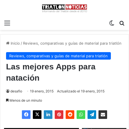
Menú
Switch
B
Inicio
/
Reviews, comparativas y guías de material para triatlón
Reviews, comparativas y guías de material para triatlón
Las mejores Apps para
natación
desafio
19 enero, 2015
Actualizado el 19 enero, 2015
Menos de un minuto