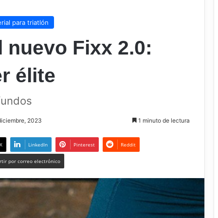
ial para triatlón
 nuevo Fixx 2.0:
 élite
fundos
diciembre, 2023
1 minuto de lectura
X
LinkedIn
Pinterest
Reddit
tir por correo electrónico