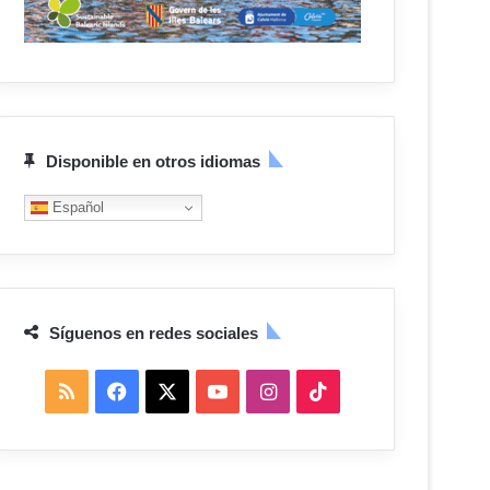
Disponible en otros idiomas
Español
Síguenos en redes sociales
R
F
X
Y
I
T
S
a
o
n
i
S
c
u
s
k