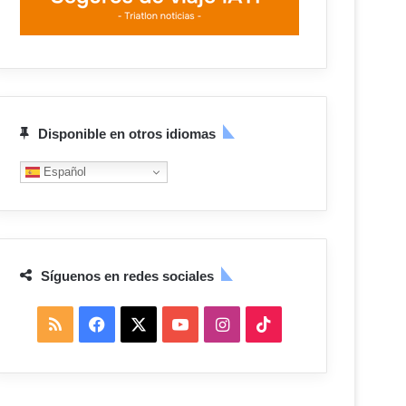
Disponible en otros idiomas
Español
Síguenos en redes sociales
R
F
X
Y
I
T
S
a
o
n
i
S
c
u
s
k