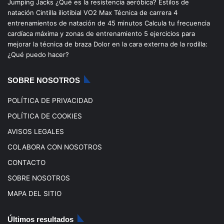
Jumping Jacks
¿Qué es la resistencia aeróbica?
Estilos de
b
u
a
o
natación
Cintilla iliotibial
VO2 Max
Técnica de carrera
4
entrenamientos de natación de 45 minutos
Calcula tu frecuencia
o
b
g
k
cardíaca máxima y zonas de entrenamiento
5 ejercicios para
mejorar la técnica de braza
Dolor en la cara externa de la rodilla:
o
e
r
¿Qué puedo hacer?
k
a
SOBRE NOSOTROS
m
POLÍTICA DE PRIVACIDAD
POLÍTICA DE COOKIES
AVISOS LEGALES
COLABORA CON NOSOTROS
CONTACTO
SOBRE NOSOTROS
MAPA DEL SITIO
Últimos resultados