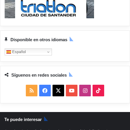
Disponible en otros idiomas
Español
Síguenos en redes sociales
R
F
X
Y
I
T
S
a
o
n
i
S
c
u
s
k
Te puede interesar
e
T
t
T