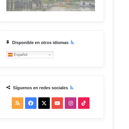
Disponible en otros idiomas
Español
Síguenos en redes sociales
R
F
X
Y
I
T
S
a
o
n
i
S
c
u
s
k