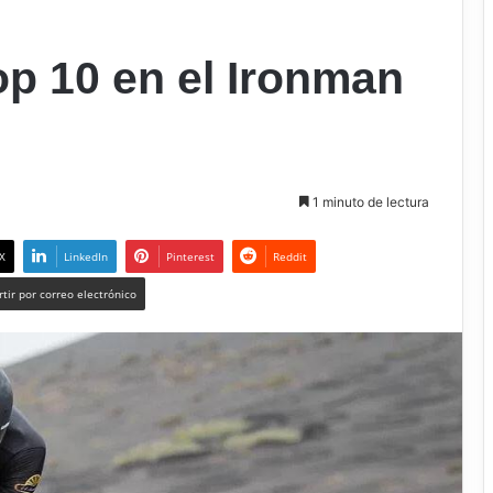
p 10 en el Ironman
1 minuto de lectura
X
LinkedIn
Pinterest
Reddit
tir por correo electrónico