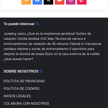
S
a
o
n
i
S
c
u
s
k
Te puede interesar
e
T
t
T
Jumping Jacks
¿Qué es la resistencia aeróbica?
Estilos de
b
u
a
o
natación
Cintilla iliotibial
VO2 Max
Técnica de carrera
4
entrenamientos de natación de 45 minutos
Calcula tu frecuencia
o
b
g
k
cardíaca máxima y zonas de entrenamiento
5 ejercicios para
mejorar la técnica de braza
Dolor en la cara externa de la rodilla:
o
e
r
¿Qué puedo hacer?
k
a
SOBRE NOSOTROS
m
POLÍTICA DE PRIVACIDAD
POLÍTICA DE COOKIES
AVISOS LEGALES
COLABORA CON NOSOTROS