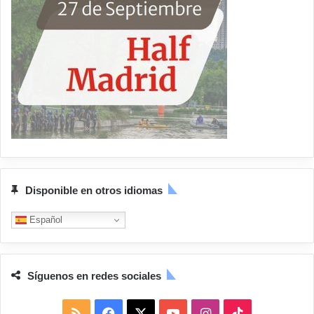
Disponible en otros idiomas
Español
Síguenos en redes sociales
R
F
X
Y
I
T