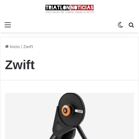
Menú
Switch
B
Inicio
/
Zwift
Zwift