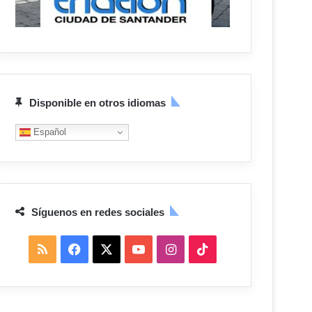
Disponible en otros idiomas
Español
Síguenos en redes sociales
R
F
X
Y
I
T
S
a
o
n
i
S
c
u
s
k