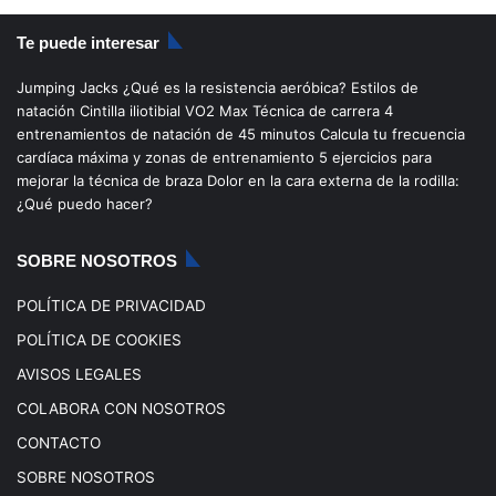
S
c
u
s
k
Te puede interesar
e
T
t
T
Jumping Jacks
¿Qué es la resistencia aeróbica?
Estilos de
b
u
a
o
natación
Cintilla iliotibial
VO2 Max
Técnica de carrera
4
entrenamientos de natación de 45 minutos
Calcula tu frecuencia
o
b
g
k
cardíaca máxima y zonas de entrenamiento
5 ejercicios para
mejorar la técnica de braza
Dolor en la cara externa de la rodilla:
o
e
r
¿Qué puedo hacer?
k
a
SOBRE NOSOTROS
m
POLÍTICA DE PRIVACIDAD
POLÍTICA DE COOKIES
AVISOS LEGALES
COLABORA CON NOSOTROS
CONTACTO
SOBRE NOSOTROS