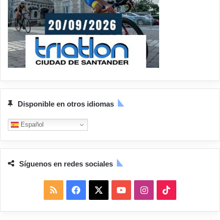
Disponible en otros idiomas
Español
Síguenos en redes sociales
R
F
X
Y
I
T
S
a
o
n
i