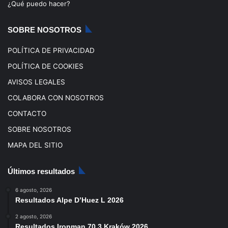
o
e
r
¿Qué puedo hacer?
k
a
SOBRE NOSOTROS
m
POLÍTICA DE PRIVACIDAD
POLÍTICA DE COOKIES
AVISOS LEGALES
COLABORA CON NOSOTROS
CONTACTO
SOBRE NOSOTROS
MAPA DEL SITIO
Últimos resultados
6 agosto, 2026
Resultados Alpe D’Huez L 2026
2 agosto, 2026
Resultados Ironman 70.3 Kraków 2026