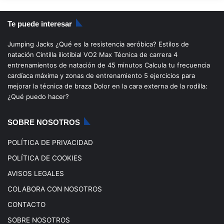
S
c
u
s
k
Te puede interesar
e
T
t
T
Jumping Jacks
¿Qué es la resistencia aeróbica?
Estilos de
b
u
a
o
natación
Cintilla iliotibial
VO2 Max
Técnica de carrera
4
entrenamientos de natación de 45 minutos
Calcula tu frecuencia
o
b
g
k
cardíaca máxima y zonas de entrenamiento
5 ejercicios para
mejorar la técnica de braza
Dolor en la cara externa de la rodilla:
o
e
r
¿Qué puedo hacer?
k
a
SOBRE NOSOTROS
m
POLÍTICA DE PRIVACIDAD
POLÍTICA DE COOKIES
AVISOS LEGALES
COLABORA CON NOSOTROS
CONTACTO
SOBRE NOSOTROS