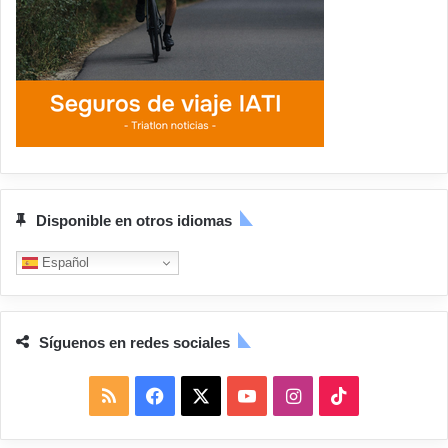
Disponible en otros idiomas
Español
Síguenos en redes sociales
R
F
X
Y
I
T
S
a
o
n
i