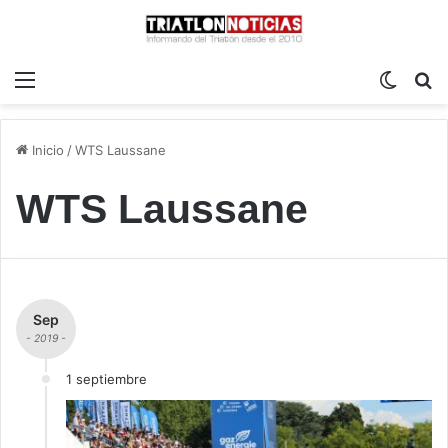
Menú
Switch
B
Inicio
/
WTS Laussane
WTS Laussane
Sep
- 2019 -
1 septiembre