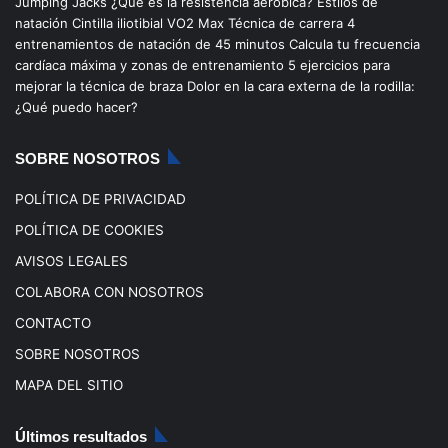
Jumping Jacks
¿Qué es la resistencia aeróbica?
Estilos de
b
u
a
o
natación
Cintilla iliotibial
VO2 Max
Técnica de carrera
4
entrenamientos de natación de 45 minutos
Calcula tu frecuencia
o
b
g
k
cardíaca máxima y zonas de entrenamiento
5 ejercicios para
mejorar la técnica de braza
Dolor en la cara externa de la rodilla:
o
e
r
¿Qué puedo hacer?
k
a
SOBRE NOSOTROS
m
POLÍTICA DE PRIVACIDAD
POLÍTICA DE COOKIES
AVISOS LEGALES
COLABORA CON NOSOTROS
CONTACTO
SOBRE NOSOTROS
MAPA DEL SITIO
Últimos resultados