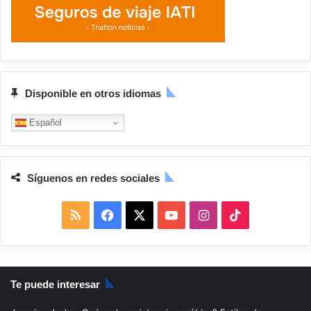
Disponible en otros idiomas
Español
Síguenos en redes sociales
R
F
X
Y
I
T
S
a
o
n
i
S
c
u
s
k
Te puede interesar
e
T
t
T