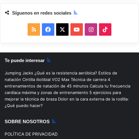
Síguenos en redes sociales
R
F
X
Y
I
T
S
a
o
n
i
S
c
u
s
k
Te puede interesar
e
T
t
T
Jumping Jacks
¿Qué es la resistencia aeróbica?
Estilos de
b
u
a
o
natación
Cintilla iliotibial
VO2 Max
Técnica de carrera
4
entrenamientos de natación de 45 minutos
Calcula tu frecuencia
o
b
g
k
cardíaca máxima y zonas de entrenamiento
5 ejercicios para
mejorar la técnica de braza
Dolor en la cara externa de la rodilla:
o
e
r
¿Qué puedo hacer?
k
a
SOBRE NOSOTROS
m
POLÍTICA DE PRIVACIDAD