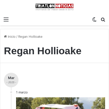
Menú
Switch
B
Inicio
/
Regan Hollioake
Regan Hollioake
Mar
- 2025 -
1 marzo