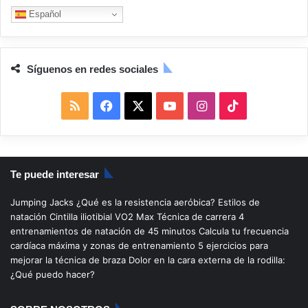
Español
Síguenos en redes sociales
R
F
X
Y
I
T
S
a
o
n
i
S
c
u
s
k
Te puede interesar
e
T
t
T
Jumping Jacks
¿Qué es la resistencia aeróbica?
Estilos de
b
u
a
o
natación
Cintilla iliotibial
VO2 Max
Técnica de carrera
4
entrenamientos de natación de 45 minutos
Calcula tu frecuencia
o
b
g
k
cardíaca máxima y zonas de entrenamiento
5 ejercicios para
mejorar la técnica de braza
Dolor en la cara externa de la rodilla:
o
e
r
¿Qué puedo hacer?
k
a