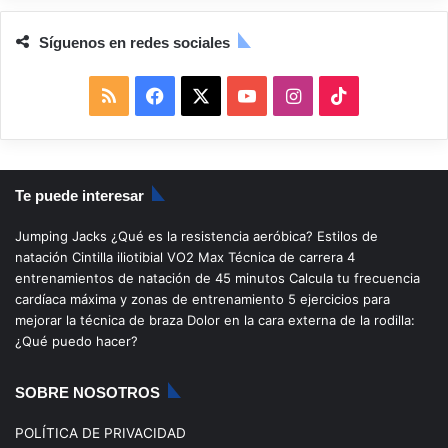
Síguenos en redes sociales
R
F
X
Y
I
T
S
a
o
n
i
S
c
u
s
k
Te puede interesar
e
T
t
T
Jumping Jacks
¿Qué es la resistencia aeróbica?
Estilos de
b
u
a
o
natación
Cintilla iliotibial
VO2 Max
Técnica de carrera
4
entrenamientos de natación de 45 minutos
Calcula tu frecuencia
o
b
g
k
cardíaca máxima y zonas de entrenamiento
5 ejercicios para
mejorar la técnica de braza
Dolor en la cara externa de la rodilla:
o
e
r
¿Qué puedo hacer?
k
a
SOBRE NOSOTROS
m
POLÍTICA DE PRIVACIDAD