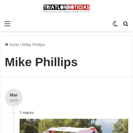
Menú
Switch
B
Inicio
/
Mike Phillips
Mike Phillips
Mar
- 2025 -
1 marzo