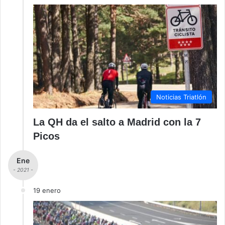
Noticias Triatlón
La QH da el salto a Madrid con la 7
Picos
Ene
- 2021 -
19 enero