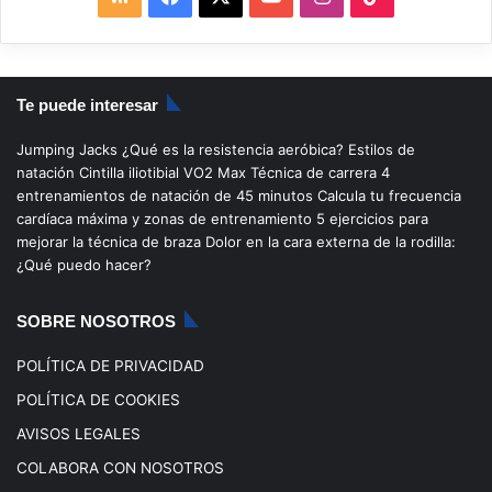
S
a
o
n
i
S
c
u
s
k
Te puede interesar
e
T
t
T
Jumping Jacks
¿Qué es la resistencia aeróbica?
Estilos de
b
u
a
o
natación
Cintilla iliotibial
VO2 Max
Técnica de carrera
4
entrenamientos de natación de 45 minutos
Calcula tu frecuencia
o
b
g
k
cardíaca máxima y zonas de entrenamiento
5 ejercicios para
mejorar la técnica de braza
Dolor en la cara externa de la rodilla:
o
e
r
¿Qué puedo hacer?
k
a
SOBRE NOSOTROS
m
POLÍTICA DE PRIVACIDAD
POLÍTICA DE COOKIES
AVISOS LEGALES
COLABORA CON NOSOTROS