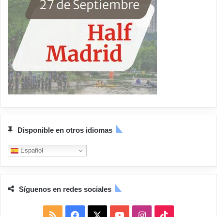
Disponible en otros idiomas
Español
Síguenos en redes sociales
R
F
X
Y
I
T