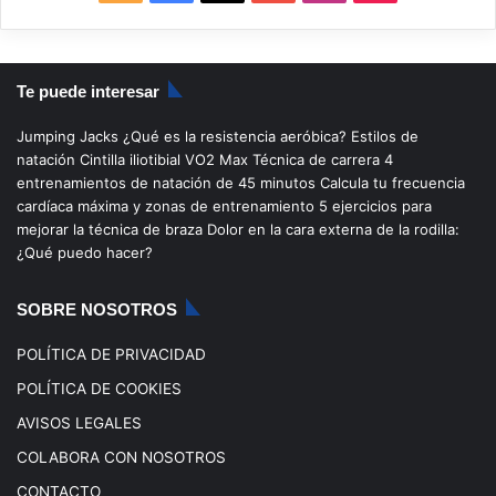
S
a
o
n
i
S
c
u
s
k
Te puede interesar
e
T
t
T
Jumping Jacks
¿Qué es la resistencia aeróbica?
Estilos de
b
u
a
o
natación
Cintilla iliotibial
VO2 Max
Técnica de carrera
4
entrenamientos de natación de 45 minutos
Calcula tu frecuencia
o
b
g
k
cardíaca máxima y zonas de entrenamiento
5 ejercicios para
mejorar la técnica de braza
Dolor en la cara externa de la rodilla:
o
e
r
¿Qué puedo hacer?
k
a
SOBRE NOSOTROS
m
POLÍTICA DE PRIVACIDAD
POLÍTICA DE COOKIES
AVISOS LEGALES
COLABORA CON NOSOTROS
CONTACTO