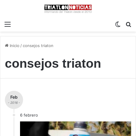
Menú
Switch
B
Inicio
/
consejos triaton
consejos triaton
Feb
- 2016 -
6 febrero