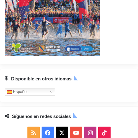
Disponible en otros idiomas
Español
Síguenos en redes sociales
R
F
X
Y
I
T