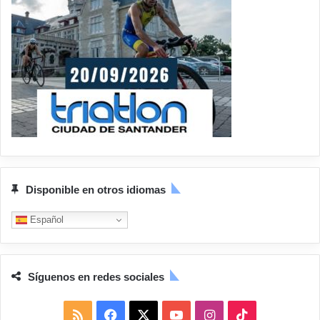
Disponible en otros idiomas
Español
Síguenos en redes sociales
R
F
X
Y
I
T