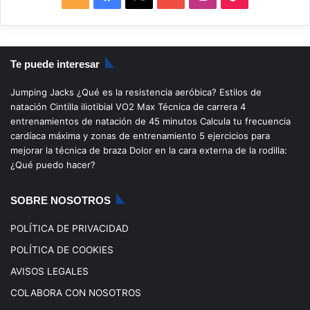
S
a
o
n
i
S
c
u
s
k
Te puede interesar
e
T
t
T
Jumping Jacks
¿Qué es la resistencia aeróbica?
Estilos de
b
u
a
o
natación
Cintilla iliotibial
VO2 Max
Técnica de carrera
4
entrenamientos de natación de 45 minutos
Calcula tu frecuencia
o
b
g
k
cardíaca máxima y zonas de entrenamiento
5 ejercicios para
mejorar la técnica de braza
Dolor en la cara externa de la rodilla:
o
e
r
¿Qué puedo hacer?
k
a
SOBRE NOSOTROS
m
POLÍTICA DE PRIVACIDAD
POLÍTICA DE COOKIES
AVISOS LEGALES
COLABORA CON NOSOTROS