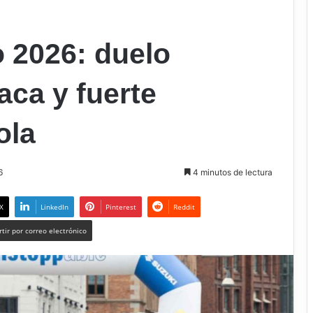
2026: duelo
aca y fuerte
ola
6
4 minutos de lectura
X
LinkedIn
Pinterest
Reddit
tir por correo electrónico