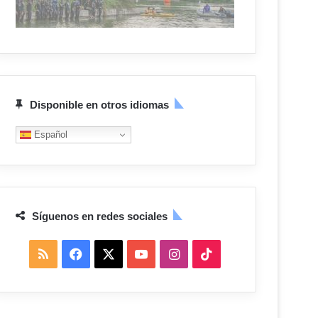
Disponible en otros idiomas
Español
Síguenos en redes sociales
R
F
X
Y
I
T
S
a
o
n
i
S
c
u
s
k