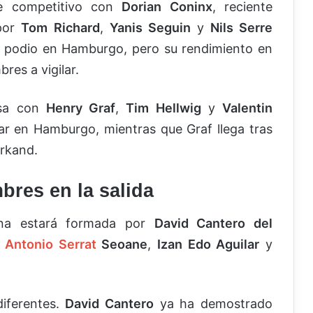
ue competitivo con
Dorian Coninx
, reciente
por
Tom Richard
,
Yanis Seguin
y
Nils Serre
l podio en Hamburgo, pero su rendimiento en
bres a vigilar.
asa con
Henry Graf
,
Tim Hellwig
y
Valentin
nar en Hamburgo, mientras que Graf llega tras
arkand.
res en la salida
lina estará formada por
David Cantero del
,
Antonio Serrat
Seoane
,
Izan Edo Aguilar
y
diferentes.
David Cantero
ya ha demostrado