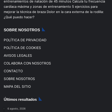
entrenamientos de natación de 45 minutos
Calcula tu frecuencia
o
b
g
k
cardíaca máxima y zonas de entrenamiento
5 ejercicios para
mejorar la técnica de braza
Dolor en la cara externa de la rodilla:
o
e
r
¿Qué puedo hacer?
k
a
SOBRE NOSOTROS
m
POLÍTICA DE PRIVACIDAD
POLÍTICA DE COOKIES
AVISOS LEGALES
COLABORA CON NOSOTROS
CONTACTO
SOBRE NOSOTROS
MAPA DEL SITIO
Últimos resultados
6 agosto, 2026