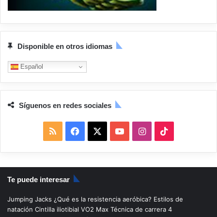
Disponible en otros idiomas
Español
Síguenos en redes sociales
R
F
X
Y
I
T
S
a
o
n
i
S
c
u
s
k
Te puede interesar
e
T
t
T
Jumping Jacks
¿Qué es la resistencia aeróbica?
Estilos de
b
u
a
o
natación
Cintilla iliotibial
VO2 Max
Técnica de carrera
4