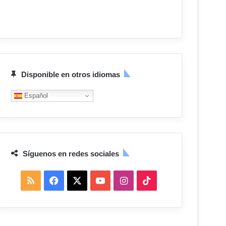
Disponible en otros idiomas
Español
Síguenos en redes sociales
R
F
X
Y
I
T
S
a
o
n
i
S
c
u
s
k