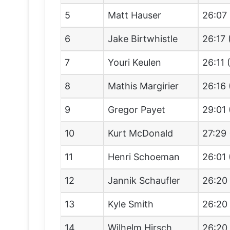
5
Matt Hauser
26:07 
6
Jake Birtwhistle
26:17 
7
Youri Keulen
26:11 
8
Mathis Margirier
26:16 
9
Gregor Payet
29:01 
10
Kurt McDonald
27:29 
11
Henri Schoeman
26:01 
12
Jannik Schaufler
26:20 
13
Kyle Smith
26:20 
14
Wilhelm Hirsch
26:20 