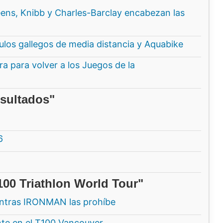
ns, Knibb y Charles-Barclay encabezan las
ítulos gallegos de media distancia y Aquabike
a para volver a los Juegos de la
esultados"
6
100 Triathlon World Tour"
entras IRONMAN las prohíbe
nte en el T100 Vancouver