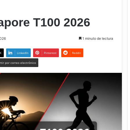
apore T100 2026
2026
1 minuto de lectura
X
LinkedIn
Pinterest
Reddit
tir por correo electrónico