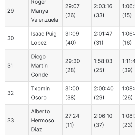
Roger
29:07
2:03:16
1:06
29
Manya
(26)
(33)
(15)
Valenzuela
Isaac Puig
31:09
2:01:47
1:06
30
Lopez
(40)
(31)
(16)
Diego
29:30
1:58:03
1:11:
31
Martin
(28)
(25)
(39)
Conde
Txomin
31:00
2:00:40
1:08
32
Osoro
(38)
(29)
(26)
Alberto
27:24
2:06:10
1:08
33
Hermoso
(11)
(37)
(23)
Diaz