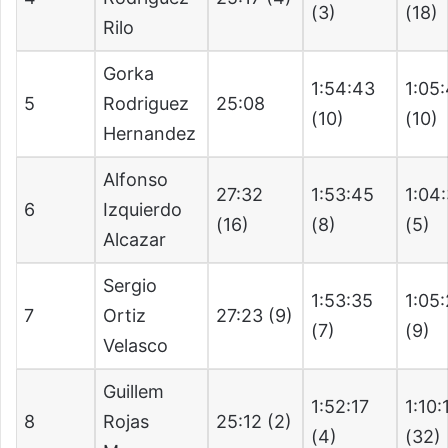
(3)
(18)
Rilo
Gorka
1:54:43
1:05
5
Rodriguez
25:08
(10)
(10)
Hernandez
Alfonso
27:32
1:53:45
1:04
6
Izquierdo
(16)
(8)
(5)
Alcazar
Sergio
1:53:35
1:05
7
Ortiz
27:23 (9)
(7)
(9)
Velasco
Guillem
1:52:17
1:10:
8
Rojas
25:12 (2)
(4)
(32)