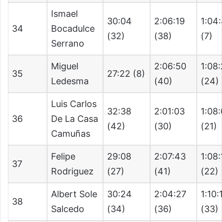
Ismael
30:04
2:06:19
1:04
34
Bocadulce
(32)
(38)
(7)
Serrano
Miguel
2:06:50
1:08
35
27:22 (8)
Ledesma
(40)
(24)
Luis Carlos
32:38
2:01:03
1:08
36
De La Casa
(42)
(30)
(21)
Camuñas
Felipe
29:08
2:07:43
1:08:
37
Rodriguez
(27)
(41)
(22)
Albert Sole
30:24
2:04:27
1:10:
38
Salcedo
(34)
(36)
(33)