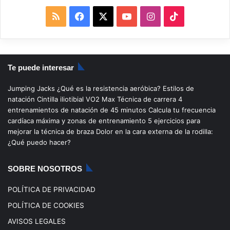
R
F
X
Y
I
T
S
a
o
n
i
S
c
u
s
k
Te puede interesar
e
T
t
T
Jumping Jacks
¿Qué es la resistencia aeróbica?
Estilos de
b
u
a
o
natación
Cintilla iliotibial
VO2 Max
Técnica de carrera
4
entrenamientos de natación de 45 minutos
Calcula tu frecuencia
o
b
g
k
cardíaca máxima y zonas de entrenamiento
5 ejercicios para
mejorar la técnica de braza
Dolor en la cara externa de la rodilla:
o
e
r
¿Qué puedo hacer?
k
a
SOBRE NOSOTROS
m
POLÍTICA DE PRIVACIDAD
POLÍTICA DE COOKIES
AVISOS LEGALES