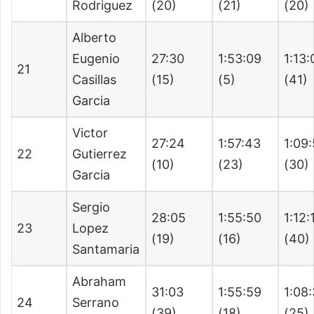
Rodriguez
(20)
(21)
(20)
Alberto
Eugenio
27:30
1:53:09
1:13:
21
Casillas
(15)
(5)
(41)
Garcia
Victor
27:24
1:57:43
1:09
22
Gutierrez
(10)
(23)
(30)
Garcia
Sergio
28:05
1:55:50
1:12:
23
Lopez
(19)
(16)
(40)
Santamaria
Abraham
31:03
1:55:59
1:08
24
Serrano
(39)
(18)
(25)