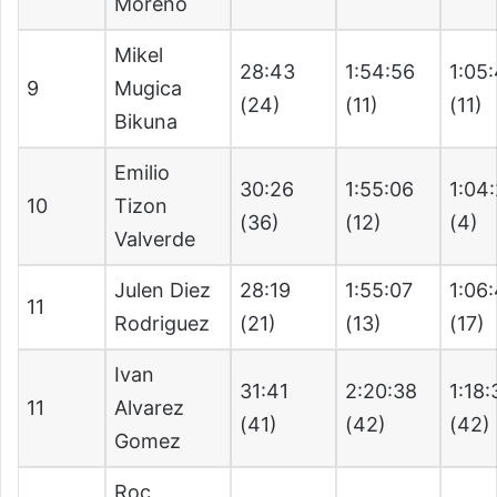
Moreno
Mikel
28:43
1:54:56
1:05
9
Mugica
(24)
(11)
(11)
Bikuna
Emilio
30:26
1:55:06
1:04
10
Tizon
(36)
(12)
(4)
Valverde
Julen Diez
28:19
1:55:07
1:06
11
Rodriguez
(21)
(13)
(17)
Ivan
31:41
2:20:38
1:18:
11
Alvarez
(41)
(42)
(42)
Gomez
Roc