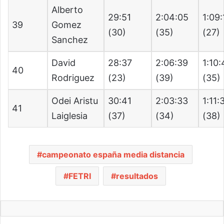
Alberto
29:51
2:04:05
1:09:
39
Gomez
(30)
(35)
(27)
Sanchez
David
28:37
2:06:39
1:10
40
Rodriguez
(23)
(39)
(35)
Odei Aristu
30:41
2:03:33
1:11:
41
Laiglesia
(37)
(34)
(38)
campeonato españa media distancia
FETRI
resultados