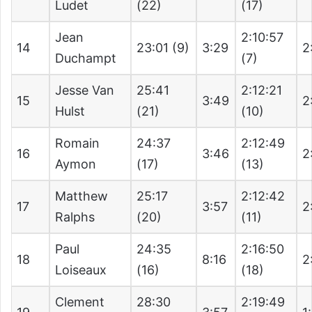
Ludet
(22)
(17)
Jean
2:10:57
14
23:01 (9)
3:29
2
Duchampt
(7)
Jesse Van
25:41
2:12:21
15
3:49
2
Hulst
(21)
(10)
Romain
24:37
2:12:49
16
3:46
2
Aymon
(17)
(13)
Matthew
25:17
2:12:42
17
3:57
2
Ralphs
(20)
(11)
Paul
24:35
2:16:50
18
8:16
2
Loiseaux
(16)
(18)
Clement
28:30
2:19:49