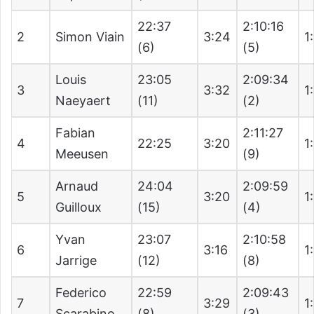
22:37
2:10:16
2
Simon Viain
3:24
1
(6)
(5)
Louis
23:05
2:09:34
3
3:32
1
Naeyaert
(11)
(2)
Fabian
2:11:27
4
22:25
3:20
1
Meeusen
(9)
Arnaud
24:04
2:09:59
5
3:20
1
Guilloux
(15)
(4)
Yvan
23:07
2:10:58
6
3:16
1
Jarrige
(12)
(8)
Federico
22:59
2:09:43
7
3:29
1
Scarabino
(8)
(3)