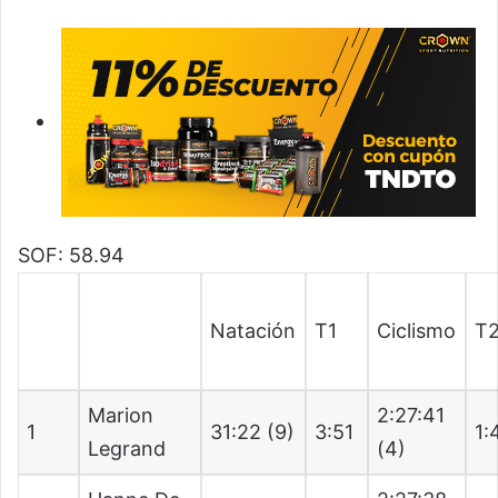
SOF: 58.94
Natación
T1
Ciclismo
T
Marion
2:27:41
1
31:22 (9)
3:51
1:
Legrand
(4)