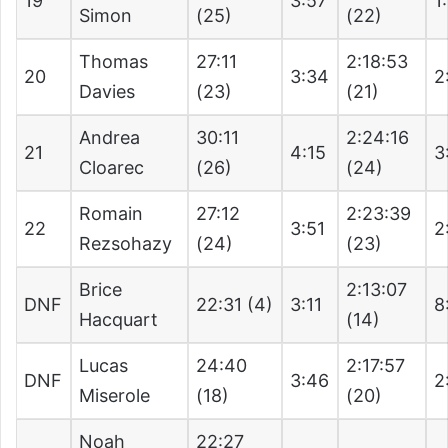
19
3:57
1
Simon
(25)
(22)
Thomas
27:11
2:18:53
20
3:34
2
Davies
(23)
(21)
Andrea
30:11
2:24:16
21
4:15
3
Cloarec
(26)
(24)
Romain
27:12
2:23:39
22
3:51
2
Rezsohazy
(24)
(23)
Brice
2:13:07
DNF
22:31 (4)
3:11
8
Hacquart
(14)
Lucas
24:40
2:17:57
DNF
3:46
2
Miserole
(18)
(20)
Noah
22:27