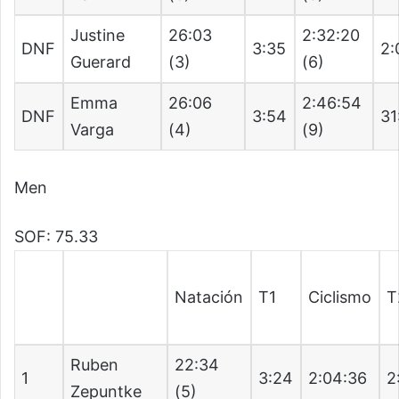
Justine
26:03
2:32:20
DNF
3:35
2:
Guerard
(3)
(6)
Emma
26:06
2:46:54
DNF
3:54
31
Varga
(4)
(9)
Men
SOF: 75.33
Natación
T1
Ciclismo
T
Ruben
22:34
1
3:24
2:04:36
2
Zepuntke
(5)