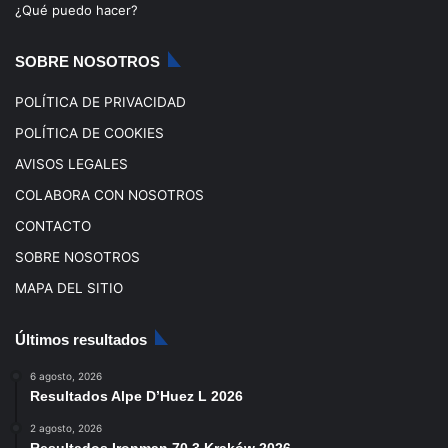
o
e
r
¿Qué puedo hacer?
k
a
SOBRE NOSOTROS
m
POLÍTICA DE PRIVACIDAD
POLÍTICA DE COOKIES
AVISOS LEGALES
COLABORA CON NOSOTROS
CONTACTO
SOBRE NOSOTROS
MAPA DEL SITIO
Últimos resultados
6 agosto, 2026
Resultados Alpe D’Huez L 2026
2 agosto, 2026
Resultados Ironman 70.3 Kraków 2026