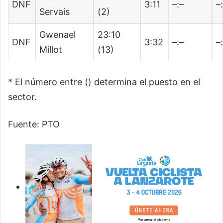
DNF
3:11
–:–
–
Servais
(2)
Gwenael
23:10
DNF
3:32
–:–
–
Millot
(13)
* El número entre () determina el puesto en el
sector.
Fuente: PTO