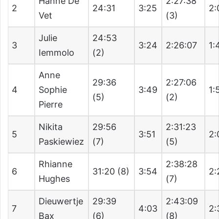
Hanne De
2:27:38
2
24:31
3:25
2:
Vet
(3)
Julie
24:53
3
3:24
2:26:07
1:
Iemmolo
(2)
Anne
29:36
2:27:06
4
Sophie
3:49
1:
(5)
(2)
Pierre
Nikita
29:56
2:31:23
5
3:51
2:
Paskiewiez
(7)
(5)
Rhianne
2:38:28
6
31:20 (8)
3:54
2:
Hughes
(7)
Dieuwertje
29:39
2:43:09
7
4:03
2:
Bax
(6)
(8)