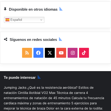
Disponible en otros idiomas
Español
Síguenos en redes sociales
R
F
X
Y
I
T
S
a
o
n
i
S
c
u
s
k
Te puede interesar
e
T
t
T
Jumping Jacks
¿Qué es la resistencia aeróbica?
Estilos de
b
u
a
o
natación
Cintilla iliotibial
VO2 Max
Técnica de carrera
4
entrenamientos de natación de 45 minutos
Calcula tu frecuencia
o
b
g
k
cardíaca máxima y zonas de entrenamiento
5 ejercicios para
mejorar la técnica de braza
Dolor en la cara externa de la rodilla: