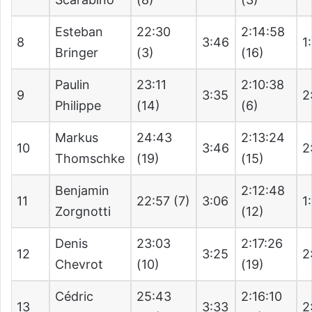
Esteban
22:30
2:14:58
8
3:46
1
Bringer
(3)
(16)
Paulin
23:11
2:10:38
9
3:35
2
Philippe
(14)
(6)
Markus
24:43
2:13:24
10
3:46
2
Thomschke
(19)
(15)
Benjamin
2:12:48
11
22:57 (7)
3:06
1
Zorgnotti
(12)
Denis
23:03
2:17:26
12
3:25
2
Chevrot
(10)
(19)
Cédric
25:43
2:16:10
13
3:33
2