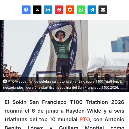
PTO/Hayden Wilde celebra su victoria en el Singapore T100 Triathlon. El
neozelandés liderará la start list masculina del San Francisco T100 2026.
El Sokin San Francisco T100 Triathlon 2026
reunirá el 6 de junio a Hayden Wilde y a seis
triatletas del top 10 mundial
PTO
, con Antonio
Benito López y Guillem Montiel como