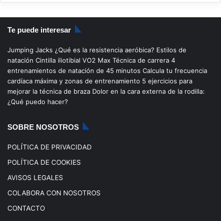
S
a
o
n
i
S
c
u
s
k
Te puede interesar
e
T
t
T
Jumping Jacks
¿Qué es la resistencia aeróbica?
Estilos de
b
u
a
o
natación
Cintilla iliotibial
VO2 Max
Técnica de carrera
4
entrenamientos de natación de 45 minutos
Calcula tu frecuencia
o
b
g
k
cardíaca máxima y zonas de entrenamiento
5 ejercicios para
mejorar la técnica de braza
Dolor en la cara externa de la rodilla:
o
e
r
¿Qué puedo hacer?
k
a
SOBRE NOSOTROS
m
POLÍTICA DE PRIVACIDAD
POLÍTICA DE COOKIES
AVISOS LEGALES
COLABORA CON NOSOTROS
CONTACTO