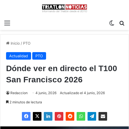
Menú
Switch
B
Inicio
/
PTO
Actualidad
PTO
Dónde ver en directo el T100
San Francisco 2026
Redaccion
4 junio, 2026
Actualizado el 4 junio, 2026
2 minutos de lectura