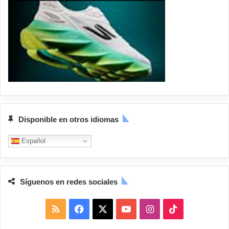
Disponible en otros idiomas
Español
Síguenos en redes sociales
R
F
X
Y
I
T