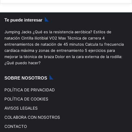
S
a
o
n
i
S
c
u
s
k
Te puede interesar
e
T
t
T
Jumping Jacks
¿Qué es la resistencia aeróbica?
Estilos de
b
u
a
o
natación
Cintilla iliotibial
VO2 Max
Técnica de carrera
4
entrenamientos de natación de 45 minutos
Calcula tu frecuencia
o
b
g
k
cardíaca máxima y zonas de entrenamiento
5 ejercicios para
mejorar la técnica de braza
Dolor en la cara externa de la rodilla:
o
e
r
¿Qué puedo hacer?
k
a
SOBRE NOSOTROS
m
POLÍTICA DE PRIVACIDAD
POLÍTICA DE COOKIES
AVISOS LEGALES
COLABORA CON NOSOTROS
CONTACTO