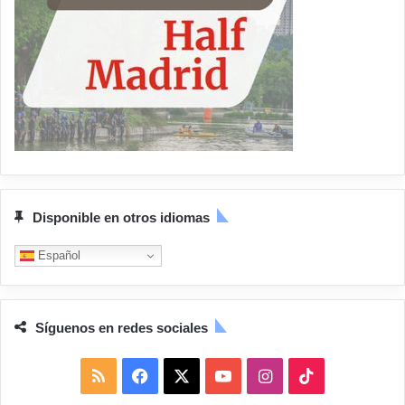
Disponible en otros idiomas
Español
Síguenos en redes sociales
R
F
X
Y
I
T