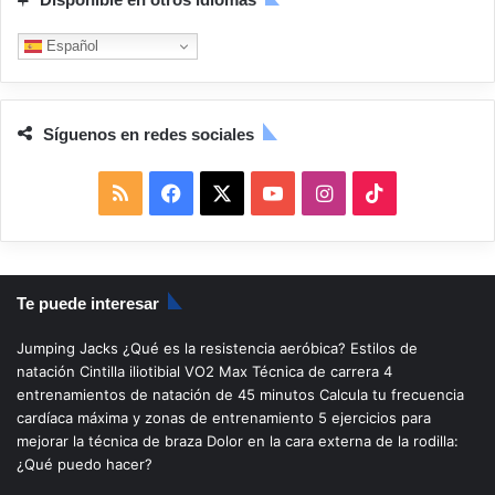
Español
Síguenos en redes sociales
R
F
X
Y
I
T
S
a
o
n
i
S
c
u
s
k
Te puede interesar
e
T
t
T
Jumping Jacks
¿Qué es la resistencia aeróbica?
Estilos de
b
u
a
o
natación
Cintilla iliotibial
VO2 Max
Técnica de carrera
4
entrenamientos de natación de 45 minutos
Calcula tu frecuencia
o
b
g
k
cardíaca máxima y zonas de entrenamiento
5 ejercicios para
mejorar la técnica de braza
Dolor en la cara externa de la rodilla:
o
e
r
¿Qué puedo hacer?