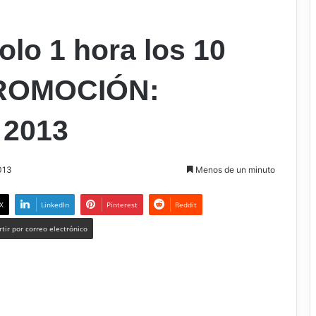
o 1 hora los 10
 PROMOCIÓN:
2013
013
Menos de un minuto
X
LinkedIn
Pinterest
Reddit
tir por correo electrónico