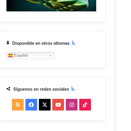
Disponible en otros idiomas
Español
Síguenos en redes sociales
R
F
X
Y
I
T
S
a
o
n
i
S
c
u
s
k