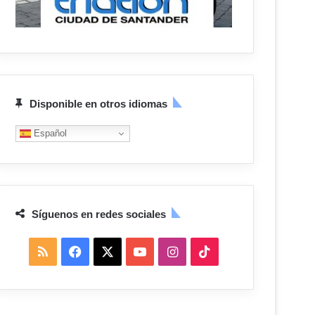
Disponible en otros idiomas
Español
Síguenos en redes sociales
R
F
X
Y
I
T
S
a
o
n
i
S
c
u
s
k