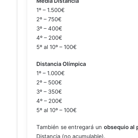
Media Distancia
1º – 1.500€
2º – 750€
3º – 400€
4º – 200€
5º al 10º – 100€
Distancia Olímpica
1º – 1.000€
2º – 500€
3º – 350€
4º – 200€
5º al 10º – 100€
También se entregará un
obsequio al 
Distancia (no acumulable).