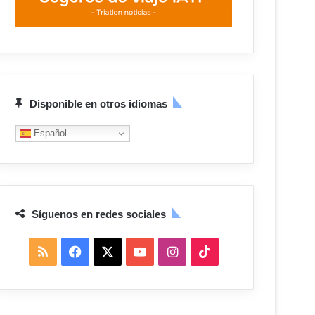
Disponible en otros idiomas
Español
Síguenos en redes sociales
R
F
X
Y
I
T
S
a
o
n
i
S
c
u
s
k