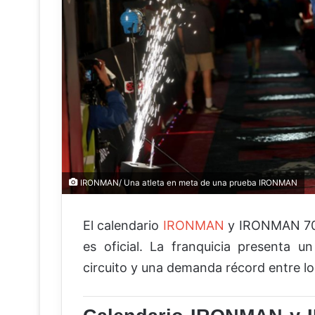
IRONMAN/ Una atleta en meta de una prueba IRONMAN
El calendario
IRONMAN
y IRONMAN 70.
es oficial. La franquicia presenta u
circuito y una demanda récord entre lo