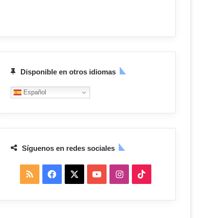
Disponible en otros idiomas
Español
Síguenos en redes sociales
R
F
X
Y
I
T
S
a
o
n
i
S
c
u
s
k