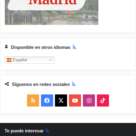
Disponible en otros idiomas
Español
Síguenos en redes sociales
R
F
X
Y
I
T
S
a
o
n
i
S
c
u
s
k
Te puede interesar