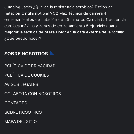
e
T
t
T
Jumping Jacks
¿Qué es la resistencia aeróbica?
Estilos de
b
u
a
o
natación
Cintilla iliotibial
VO2 Max
Técnica de carrera
4
entrenamientos de natación de 45 minutos
Calcula tu frecuencia
o
b
g
k
cardíaca máxima y zonas de entrenamiento
5 ejercicios para
mejorar la técnica de braza
Dolor en la cara externa de la rodilla:
o
e
r
¿Qué puedo hacer?
k
a
SOBRE NOSOTROS
m
POLÍTICA DE PRIVACIDAD
POLÍTICA DE COOKIES
AVISOS LEGALES
COLABORA CON NOSOTROS
CONTACTO
SOBRE NOSOTROS
MAPA DEL SITIO