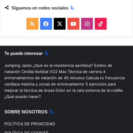
Síguenos en redes sociales
R
F
X
Y
I
T
S
a
o
n
i
S
c
u
s
k
Te puede interesar
e
T
t
T
Jumping Jacks
¿Qué es la resistencia aeróbica?
Estilos de
b
u
a
o
natación
Cintilla iliotibial
VO2 Max
Técnica de carrera
4
entrenamientos de natación de 45 minutos
Calcula tu frecuencia
o
b
g
k
cardíaca máxima y zonas de entrenamiento
5 ejercicios para
mejorar la técnica de braza
Dolor en la cara externa de la rodilla:
o
e
r
¿Qué puedo hacer?
k
a
SOBRE NOSOTROS
m
POLÍTICA DE PRIVACIDAD
POLÍTICA DE COOKIES