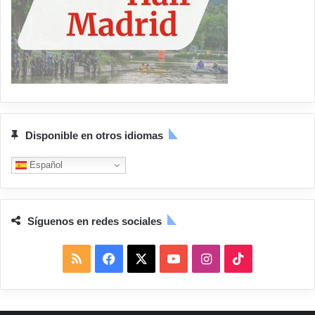
Disponible en otros idiomas
Español
Síguenos en redes sociales
R
F
X
Y
I
T
S
a
o
n
i
S
c
u
s
k