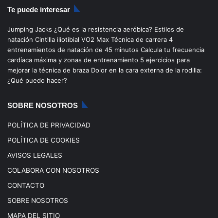
Te puede interesar
e
T
t
T
Jumping Jacks
¿Qué es la resistencia aeróbica?
Estilos de
b
u
a
o
natación
Cintilla iliotibial
VO2 Max
Técnica de carrera
4
entrenamientos de natación de 45 minutos
Calcula tu frecuencia
o
b
g
k
cardíaca máxima y zonas de entrenamiento
5 ejercicios para
mejorar la técnica de braza
Dolor en la cara externa de la rodilla:
o
e
r
¿Qué puedo hacer?
k
a
SOBRE NOSOTROS
m
POLÍTICA DE PRIVACIDAD
POLÍTICA DE COOKIES
AVISOS LEGALES
COLABORA CON NOSOTROS
CONTACTO
SOBRE NOSOTROS
MAPA DEL SITIO