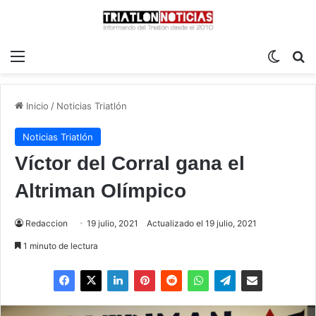
Menú
Switch
B
Inicio
/
Noticias Triatlón
Noticias Triatlón
Víctor del Corral gana el
Altriman Olímpico
Redaccion
19 julio, 2021
Actualizado el 19 julio, 2021
1 minuto de lectura