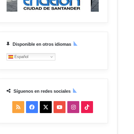
Disponible en otros idiomas
Español
Síguenos en redes sociales
R
F
X
Y
I
T
S
a
o
n
i
S
c
u
s
k