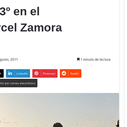
3º en el
cel Zamora
agosto, 2011
1 minuto de lectura
X
LinkedIn
Pinterest
Reddit
tir por correo electrónico