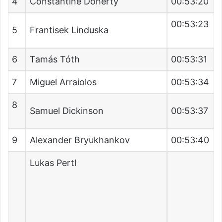
4
Constantine Doherty
00:53:20
00:53:23
5
Frantisek Linduska
6
Tamás Tóth
00:53:31
7
Miguel Arraiolos
00:53:34
8
Samuel Dickinson
00:53:37
9
Alexander Bryukhankov
00:53:40
Lukas Pertl