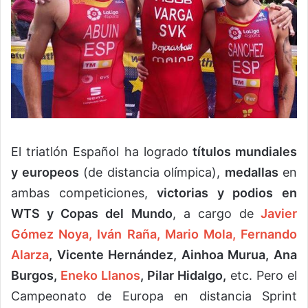
El triatlón Español ha logrado
títulos mundiales
y europeos
(de distancia olímpica),
medallas
en
ambas competiciones,
victorias y podios en
WTS y Copas del Mundo
, a cargo de
Javier
Gómez Noya,
Iván Raña,
Mario Mola,
Fernando
Alarza
, Vicente Hernández, Ainhoa Murua, Ana
Burgos,
Eneko Llanos
, Pilar Hidalgo,
etc. Pero el
Campeonato de Europa en distancia Sprint