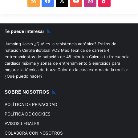
R
F
X
Y
I
T
S
a
o
n
i
S
c
u
s
k
Te puede interesar
e
T
t
T
Jumping Jacks
¿Qué es la resistencia aeróbica?
Estilos de
b
u
a
o
natación
Cintilla iliotibial
VO2 Max
Técnica de carrera
4
entrenamientos de natación de 45 minutos
Calcula tu frecuencia
o
b
g
k
cardíaca máxima y zonas de entrenamiento
5 ejercicios para
mejorar la técnica de braza
Dolor en la cara externa de la rodilla:
o
e
r
¿Qué puedo hacer?
k
a
SOBRE NOSOTROS
m
POLÍTICA DE PRIVACIDAD
POLÍTICA DE COOKIES
AVISOS LEGALES
COLABORA CON NOSOTROS