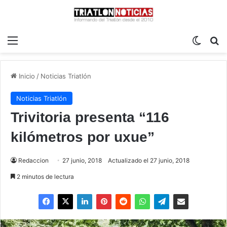
Menú
Switch
B
Inicio
/
Noticias Triatlón
Noticias Triatlón
Trivitoria presenta “116
kilómetros por uxue”
Redaccion
27 junio, 2018
Actualizado el 27 junio, 2018
2 minutos de lectura