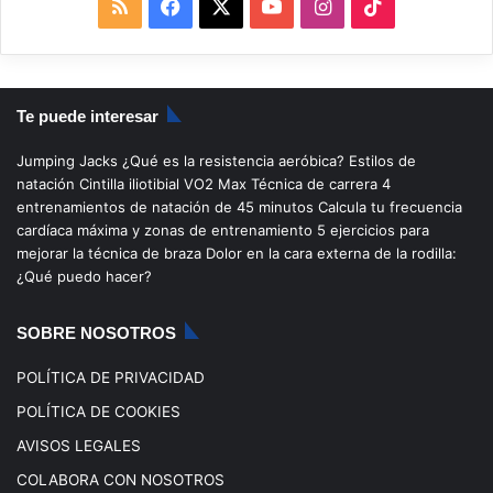
R
F
X
Y
I
T
S
a
o
n
i
S
c
u
s
k
Te puede interesar
e
T
t
T
Jumping Jacks
¿Qué es la resistencia aeróbica?
Estilos de
b
u
a
o
natación
Cintilla iliotibial
VO2 Max
Técnica de carrera
4
entrenamientos de natación de 45 minutos
Calcula tu frecuencia
o
b
g
k
cardíaca máxima y zonas de entrenamiento
5 ejercicios para
mejorar la técnica de braza
Dolor en la cara externa de la rodilla:
o
e
r
¿Qué puedo hacer?
k
a
SOBRE NOSOTROS
m
POLÍTICA DE PRIVACIDAD
POLÍTICA DE COOKIES
AVISOS LEGALES
COLABORA CON NOSOTROS