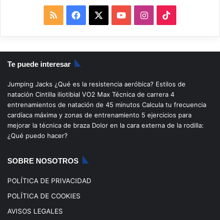
R
F
X
Y
I
T
S
a
o
n
i
S
c
u
s
k
Te puede interesar
e
T
t
T
Jumping Jacks
¿Qué es la resistencia aeróbica?
Estilos de
b
u
a
o
natación
Cintilla iliotibial
VO2 Max
Técnica de carrera
4
entrenamientos de natación de 45 minutos
Calcula tu frecuencia
o
b
g
k
cardíaca máxima y zonas de entrenamiento
5 ejercicios para
mejorar la técnica de braza
Dolor en la cara externa de la rodilla:
o
e
r
¿Qué puedo hacer?
k
a
SOBRE NOSOTROS
m
POLÍTICA DE PRIVACIDAD
POLÍTICA DE COOKIES
AVISOS LEGALES