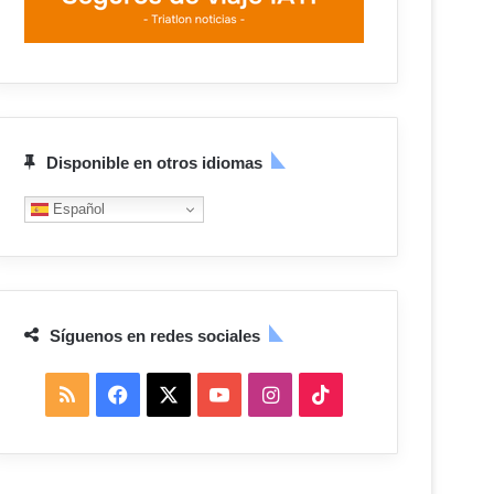
Disponible en otros idiomas
Español
Síguenos en redes sociales
R
F
X
Y
I
T
S
a
o
n
i
S
c
u
s
k