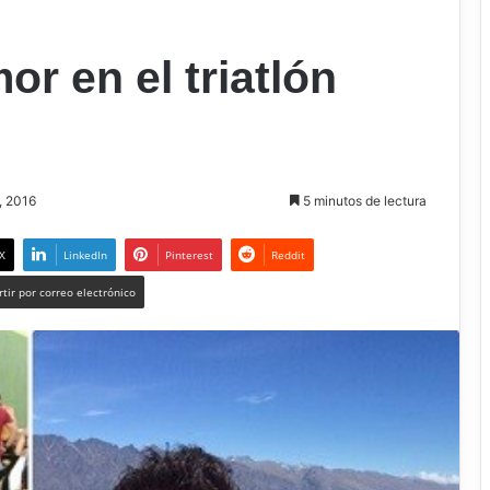
r en el triatlón
, 2016
5 minutos de lectura
X
LinkedIn
Pinterest
Reddit
tir por correo electrónico