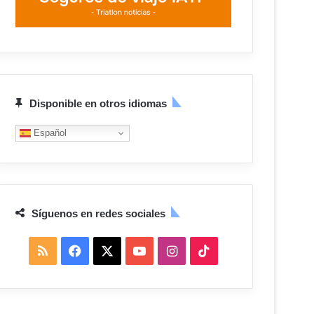
Disponible en otros idiomas
Español
Síguenos en redes sociales
R
F
X
Y
I
T
S
a
o
n
i
S
c
u
s
k