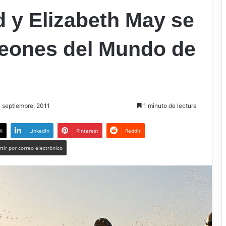
 y Elizabeth May se
eones del Mundo de
7 septiembre, 2011
1 minuto de lectura
X
LinkedIn
Pinterest
Reddit
tir por correo electrónico