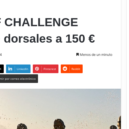
F CHALLENGE
orsales a 150 €
24
Menos de un minuto
X
LinkedIn
Pinterest
Reddit
tir por correo electrónico