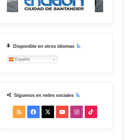
Disponible en otros idiomas
Español
Síguenos en redes sociales
R
F
X
Y
I
T
S
a
o
n
i
S
c
u
s
k