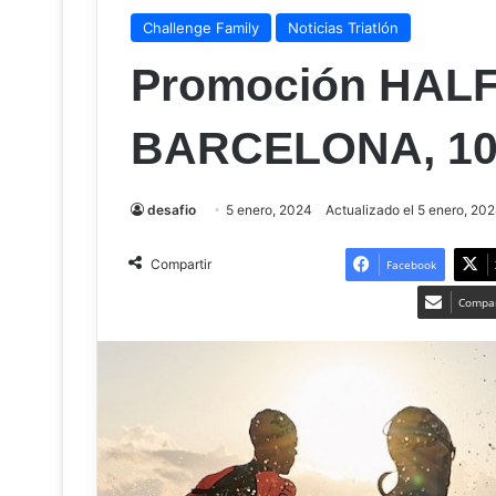
Challenge Family
Noticias Triatlón
Promoción HAL
BARCELONA, 10 d
desafio
5 enero, 2024
Actualizado el 5 enero, 20
Compartir
Facebook
Compar