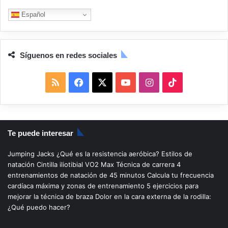
Español
Síguenos en redes sociales
R
F
X
Y
I
T
S
a
o
n
i
S
c
u
s
k
Te puede interesar
e
T
t
T
Jumping Jacks
¿Qué es la resistencia aeróbica?
Estilos de
b
u
a
o
natación
Cintilla iliotibial
VO2 Max
Técnica de carrera
4
entrenamientos de natación de 45 minutos
Calcula tu frecuencia
o
b
g
k
cardíaca máxima y zonas de entrenamiento
5 ejercicios para
mejorar la técnica de braza
Dolor en la cara externa de la rodilla:
o
e
r
¿Qué puedo hacer?
k
a