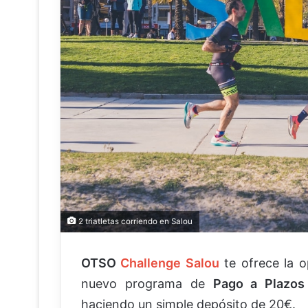
2 triatletas corriendo en Salou
OTSO
Challenge Salou
te ofrece la o
nuevo programa de
Pago a Plazos
haciendo un simple depósito de 20€.