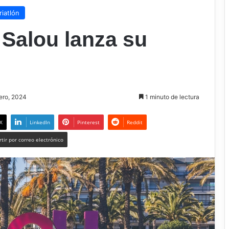
riatlón
Salou lanza su
rero, 2024
1 minuto de lectura
X
LinkedIn
Pinterest
Reddit
tir por correo electrónico