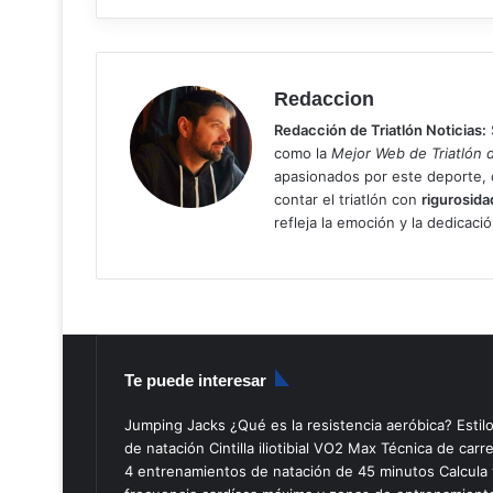
Redaccion
Redacción de Triatlón Noticias:
como la
Mejor Web de Triatlón 
apasionados por este deporte
contar el triatlón con
rigurosida
refleja la emoción y la dedicaci
Te puede interesar
Jumping Jacks
¿Qué es la resistencia aeróbica?
Estil
de natación
Cintilla iliotibial
VO2 Max
Técnica de carr
4 entrenamientos de natación de 45 minutos
Calcula 