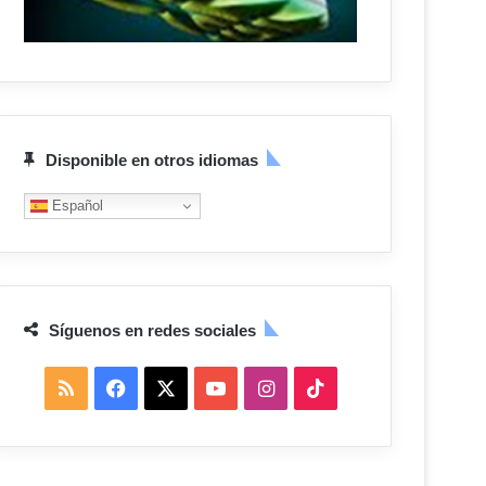
Disponible en otros idiomas
Español
Síguenos en redes sociales
R
F
X
Y
I
T
S
a
o
n
i
S
c
u
s
k