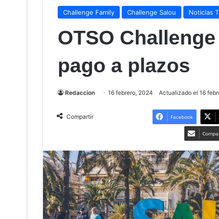
Challenge Family
Challenge Salou
Noticias T
OTSO Challenge 
pago a plazos
Redaccion
16 febrero, 2024
Actualizado el 16 feb
Compartir
Facebook
Compar