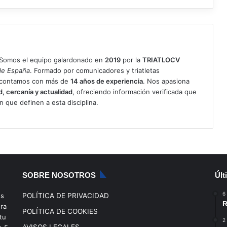
Somos el equipo galardonado en
2019
por la
TRIATLOCV
de España
. Formado por comunicadores y triatletas
, contamos con más de
14 años de experiencia
. Nos apasiona
d, cercanía y actualidad
, ofreciendo información verificada que
ón que definen a esta disciplina.
SOBRE NOSOTROS
Últ
6
os
POLÍTICA DE PRIVACIDAD
R
era
POLÍTICA DE COOKIES
tu
2
AVISOS LEGALES