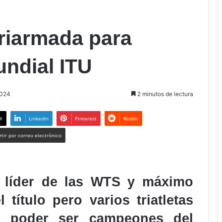
riarmada para
mundial ITU
2024
2 minutos de lectura
X
LinkedIn
Pinterest
Reddit
tir por correo electrónico
l líder de las WTS y máximo
l título pero varios triatletas
de poder ser campeones del