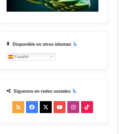
Disponible en otros idiomas
Español
Síguenos en redes sociales
R
F
X
Y
I
T
S
a
o
n
i
S
c
u
s
k