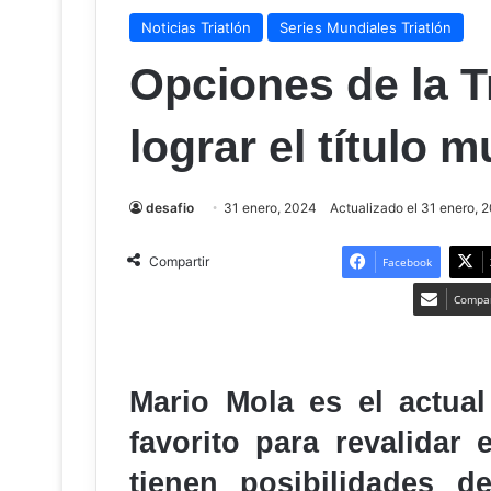
Noticias Triatlón
Series Mundiales Triatlón
Opciones de la T
lograr el título 
desafio
31 enero, 2024
Actualizado el 31 enero, 
Compartir
Facebook
Compar
Mario Mola es el actua
favorito para revalidar e
tienen posibilidades 